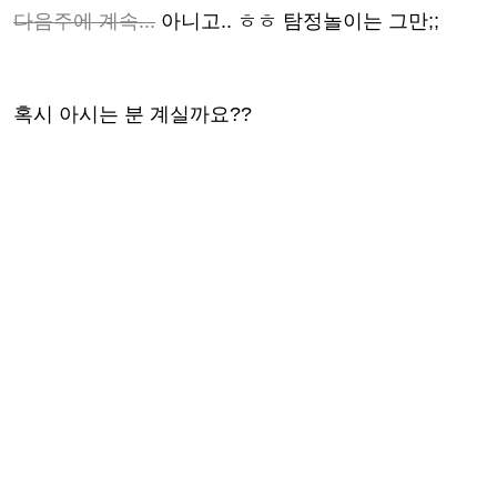
다음주에 계속...
아니고.. ㅎㅎ 탐정놀이는 그만;;
혹시 아시는 분 계실까요??