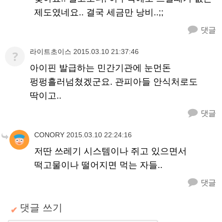
제도였네요.. 결국 세금만 낭비..;;
댓글
라이트초이스
2015.03.10 21:37:46
?
아이핀 발급하는 민간기관에 눈먼돈
펑펑흘러넘쳤겠군요. 관피아들 안식처로도
딱이고..
댓글
CONORY
2015.03.10 22:24:16
저딴 쓰레기 시스템이나 쥐고 있으면서
떡고물이나 떨어지면 먹는 자들..
댓글
댓글 쓰기
✔