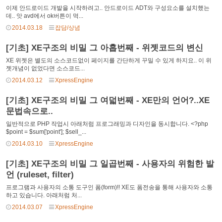
이제 안드로이드 개발을 시작하려고.. 안드로이드 ADT와 구성요소를 설치했는
데.. 앗 avd에서 ok버튼이 먹...
2014.03.18
잡담/상념
[기초] XE구조의 비밀 그 아홉번째 - 위젯코드의 변신
XE 위젯은 별도의 소스코드없이 페이지를 간단하게 꾸밀 수 있게 하지요.. 이 위
젯개념이 없었다면 소스코드...
2014.03.12
XpressEngine
[기초] XE구조의 비밀 그 여덟번째 - XE만의 언어?..XE
문법속으로..
일반적으로 PHP 작업시 아래처럼 프로그래밍과 디자인을 동시합니다. <?php
$point = $sum['point']; $sell_...
2014.03.10
XpressEngine
[기초] XE구조의 비밀 그 일곱번째 - 사용자의 위험한 발
언 (ruleset, filter)
프로그램과 사용자의 소통 도구인 폼(form)!! XE도 폼전송을 통해 사용자와 소통
하고 있습니다. 아래처럼 처...
2014.03.07
XpressEngine