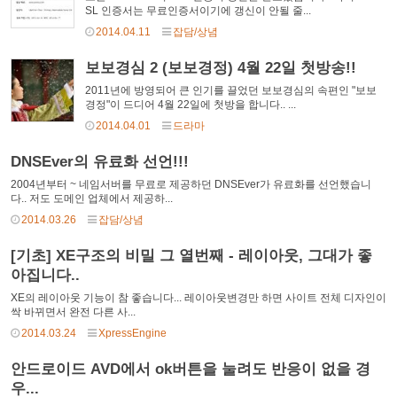
SL 인증서는 무료인증서이기에 갱신이 안될 줄...
2014.04.11
잡담/상념
보보경심 2 (보보경정) 4월 22일 첫방송!!
2011년에 방영되어 큰 인기를 끌었던 보보경심의 속편인 "보보
경정"이 드디어 4월 22일에 첫방을 합니다.. ...
2014.04.01
드라마
DNSEver의 유료화 선언!!!
2004년부터 ~ 네임서버를 무료로 제공하던 DNSEver가 유료화를 선언했습니
다.. 저도 도메인 업체에서 제공하...
2014.03.26
잡담/상념
[기초] XE구조의 비밀 그 열번째 - 레이아웃, 그대가 좋
아집니다..
XE의 레이아웃 기능이 참 좋습니다... 레이아웃변경만 하면 사이트 전체 디자인이
싹 바뀌면서 완전 다른 사...
2014.03.24
XpressEngine
안드로이드 AVD에서 ok버튼을 눌려도 반응이 없을 경
우...