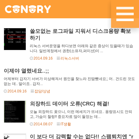
메뉴 건너뛰기
쓸모없는 로그파일 지워서 디스크용량 확보
하기
리눅스 서버운영을 하다보면 아래와 같은 증상이 있을때가 있습
니다. 일반계정에서 권한(소유자,퍼미션)이 ...
2014.09.16
리눅스서버
이제야 열렸네요..;;
어제부터 갑자기 서버가 이상해져서 원인을 찾느라 진땀뺐네요;; 머.. 건드린 것도
없는 데.. 말이죠.. 갑자...
2014.09.16
잡담/상념
외장하드 데이터 오류(CRC) 해결!
오늘 외장하드 꽂으니, 이런 메세지가 뜨네요.. 용량표시도 안되
고, 가슴이 철렁!! 중요자료 많이 들었는 데...
2014.08.07
IT생활
이 보다 더 강력할 수는 없다!! 스팸퇴치엔 "r